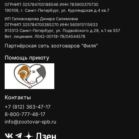
ОГРНИП 325784700188546 ИНН 783900370730
190109, г. Санкт-Петербург, ул. Курляндская д.4 кв.7
ИП Галиаскарова Динара Салимовна
ОГРНИП 325784700385270 ИНН 560915115633
913313 Санкт-Петербург, ул. Подвойского д.28, к.1 кв 557
Вет. лицензия: Л042-00118-78/04544578
Партнёрская сеть зоотоваров "Филя"
Помощь приюту
Контакты
+7 (812) 363-47-17
8-800-777-48-17
info@zootovar-spb.ru