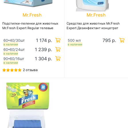
Mr.Fresh
Mr.Fresh
Подстилки-пеленки для животных
Средство для животных Mr.Fresh
Mr.Fresh Expert Regular гелевые
Expert Дезинфектант концетрат
1 174 р.
795 р.
60*40/30шт
500 мл
в наличии
в наличии
1 239 р.
60*60/24шт
в наличии
1 304 р.
90*60/16шт
в наличии
2 отзыва