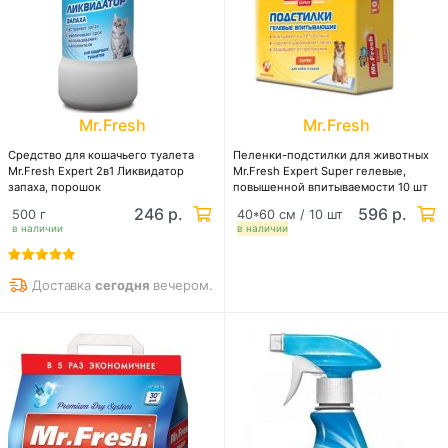
Mr.Fresh
Mr.Fresh
Средство для кошачьего туалета
Пеленки-подстилки для животных
Mr.Fresh Expert 2в1 Ликвидатор
Mr.Fresh Expert Super гелевые,
запаха, порошок
повышенной впитываемости 10 шт
246 р.
596 р.
500 г
40*60 см / 10 шт
в наличии
в наличии
Доставка
сегодня
вечером.