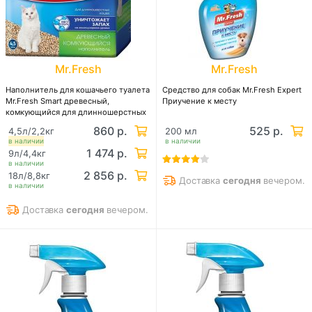
Mr.Fresh
Mr.Fresh
Наполнитель для кошачьего туалета
Средство для собак Mr.Fresh Expert
Mr.Fresh Smart древесный,
Приучение к месту
комкующийся для длинношерстных
кошек
860 р.
525 р.
4,5л/2,2кг
200 мл
в наличии
в наличии
1 474 р.
9л/4,4кг
в наличии
2 856 р.
18л/8,8кг
Доставка
сегодня
вечером.
в наличии
Доставка
сегодня
вечером.