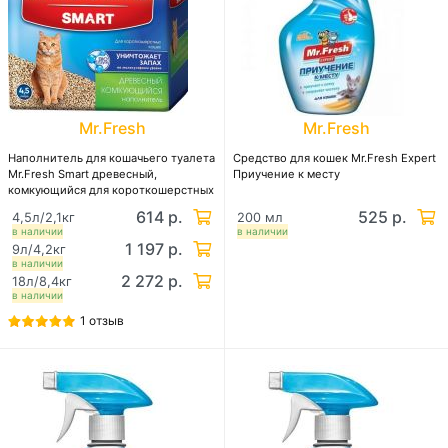
Mr.Fresh
Mr.Fresh
Наполнитель для кошачьего туалета
Средство для кошек Mr.Fresh Expert
Mr.Fresh Smart древесный,
Приучение к месту
комкующийся для короткошерстных
кошек
614 р.
525 р.
4,5л/2,1кг
200 мл
в наличии
в наличии
1 197 р.
9л/4,2кг
в наличии
2 272 р.
18л/8,4кг
в наличии
1 отзыв