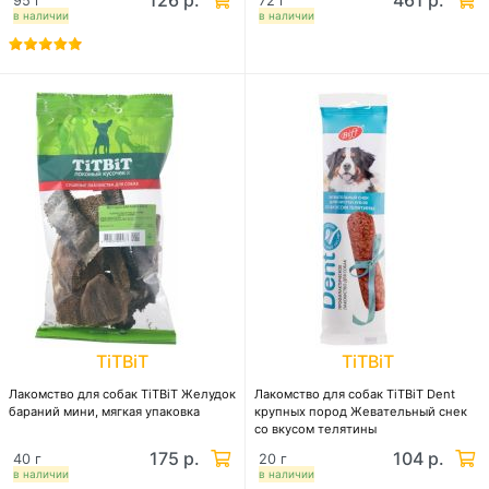
126 р.
461 р.
95 г
72 г
в наличии
в наличии
TiTBiT
TiTBiT
Лакомство для собак TiTBiT Желудок
Лакомство для собак TiTBiT Dent
бараний мини, мягкая упаковка
крупных пород Жевательный снек
со вкусом телятины
175 р.
104 р.
40 г
20 г
в наличии
в наличии