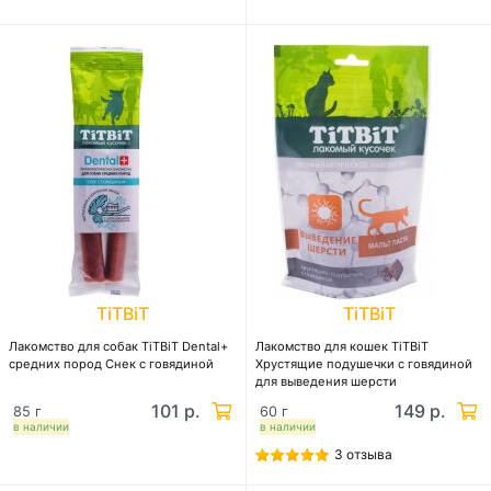
TiTBiT
TiTBiT
Лакомство для собак TiTBiT Dental+
Лакомство для кошек TiTBiT
средних пород Снек с говядиной
Хрустящие подушечки с говядиной
для выведения шерсти
101 р.
149 р.
85 г
60 г
в наличии
в наличии
3 отзыва