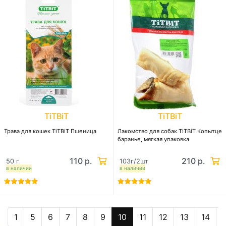
TiTBiT
TiTBiT
Трава для кошек TiTBiT Пшеница
Лакомство для собак TiTBiT Копытце
баранье, мягкая упаковка
110 р.
210 р.
50 г
103г/2шт
в наличии
в наличии
1
5
6
7
8
9
10
11
12
13
14