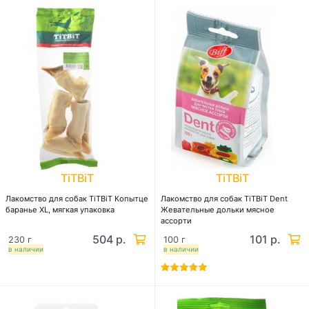
TiTBiT
TiTBiT
Лакомство для собак TiTBiT Копытце
Лакомство для собак TiTBiT Dent
баранье XL, мягкая упаковка
Жевательные дольки мясное
ассорти
504 р.
101 р.
230 г
100 г
в наличии
в наличии