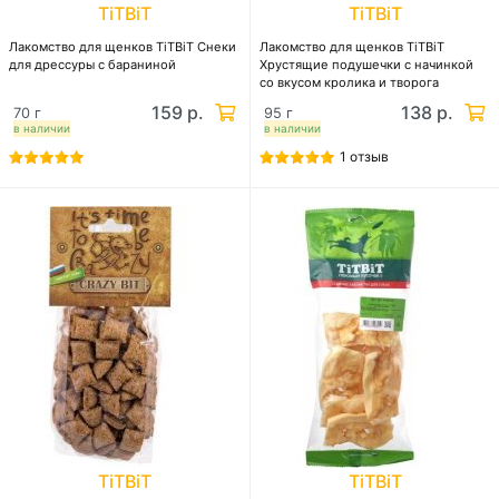
TiTBiT
TiTBiT
Лакомство для щенков TiTBiT Снеки
Лакомство для щенков TiTBiT
для дрессуры с бараниной
Хрустящие подушечки с начинкой
со вкусом кролика и творога
159 р.
138 р.
70 г
95 г
в наличии
в наличии
1 отзыв
TiTBiT
TiTBiT