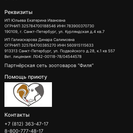
Реквизиты
ИП Юльева Екатерина Ивановна
ОГРНИП 325784700188546 ИНН 783900370730
190109, г. Санкт-Петербург, ул. Курляндская д.4 кв.7
ИП Галиаскарова Динара Салимовна
ОГРНИП 325784700385270 ИНН 560915115633
913313 Санкт-Петербург, ул. Подвойского д.28, к.1 кв 557
Вет. лицензия: Л042-00118-78/04544578
Партнёрская сеть зоотоваров "Филя"
Помощь приюту
Контакты
+7 (812) 363-47-17
8-800-777-48-17