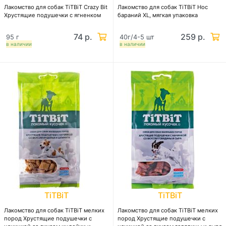
Лакомство для собак TiTBiT Crazy Bit
Лакомство для собак TiTBiT Нос
Хрустящие подушечки с ягненком
бараний XL, мягкая упаковка
74 р.
259 р.
95 г
40г/4-5 шт
в наличии
в наличии
TiTBiT
TiTBiT
Лакомство для собак TiTBiT мелких
Лакомство для собак TiTBiT мелких
пород Хрустящие подушечки с
пород Хрустящие подушечки с