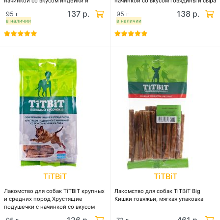
начинкой со вкусом индейки и
начинкой со вкусом говядины и сыра
шпината
137 р.
138 р.
95 г
95 г
в наличии
в наличии
TiTBiT
TiTBiT
Лакомство для собак TiTBiT крупных
Лакомство для собак TiTBiT Big
и средних пород Хрустящие
Кишки говяжьи, мягкая упаковка
подушечки с начинкой со вкусом
ягненка и сыра