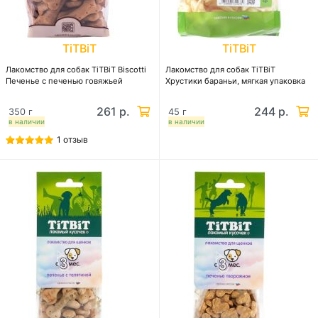
TiTBiT
TiTBiT
Лакомство для собак TiTBiT Biscotti
Лакомство для собак TiTBiT
Печенье с печенью говяжьей
Хрустики бараньи, мягкая упаковка
261 р.
244 р.
350 г
45 г
в наличии
в наличии
1 отзыв